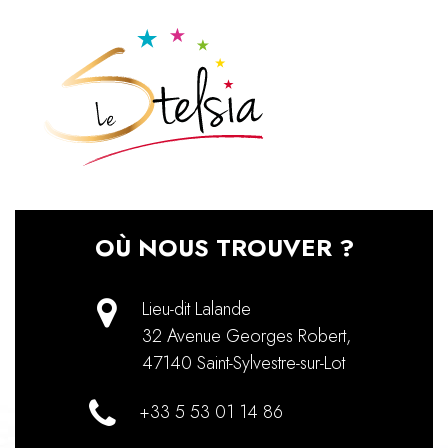
OÙ NOUS TROUVER ?
Lieu-dit Lalande
32 Avenue Georges Robert
,
47140
Saint-Sylvestre-sur-Lot
+33 5 53 01 14 86