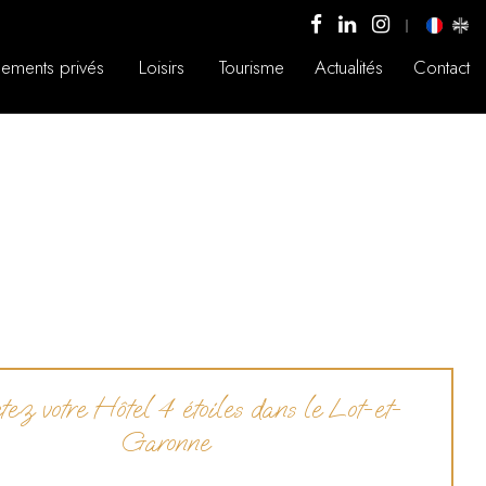
ements privés
Loisirs
Tourisme
Actualités
Contact
ez votre Hôtel 4 étoiles dans le Lot-et-
Garonne