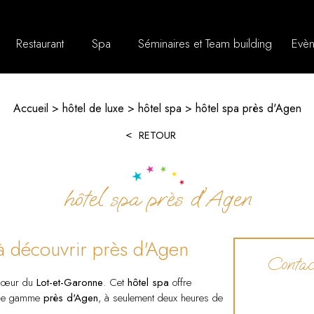
Restaurant
Spa
Séminaires et Team building
Evèn
Accueil
hôtel de luxe
hôtel spa
hôtel spa près d'Agen
RETOUR
hôtel spa près d'Agen
e à découvrir près d'Agen
Contact
 cœur du
Lot-et-Garonne
. Cet
hôtel spa
offre
ut de gamme
près d'Agen
, à seulement deux heures de