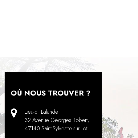
OÙ NOUS TROUVER ?
Lieu-dit Lalande
32 Avenue Georges Robert
,
47140
Saint-Sylvestre-sur-Lot