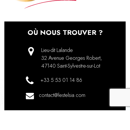
OÙ NOUS TROUVER ?
Lieu-dit Lalande
32 Avenue Georges Robert
,
47140
Saint-Sylvestre-sur-Lot
+33 5 53 01 14 86
contact@lestelsia.com
recaptch