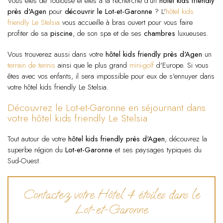
Vous êtes de Toulouse et êtes à la recherche d'un
hôtel kids friendly
près d'Agen
pour
découvrir le Lot-et-Garonne
? L'
hôtel kids
friendly Le Stelsia
vous accueille à bras ouvert pour vous faire
profiter de sa
piscine
, de son spa et de ses
chambres
luxueuses.
Vous trouverez aussi dans votre
hôtel kids friendly près d'Agen
un
terrain de tennis
ainsi que le plus grand
mini-golf
d'Europe. Si vous
êtes avec vos enfants, il sera impossible pour eux de s'ennuyer dans
votre hôtel kids friendly Le Stelsia.
Découvrez le Lot-et-Garonne en séjournant dans
votre hôtel kids friendly Le Stelsia
Tout autour de votre
hôtel kids friendly près d'Agen
, découvrez la
superbe région du
Lot-et-Garonne
et ses paysages typiques du
Sud-Ouest.
Contactez votre Hôtel 4 étoiles dans le
Lot-et-Garonne