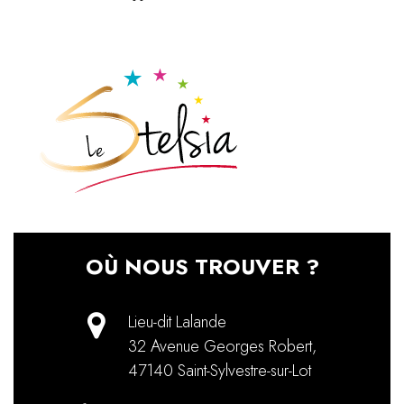
OÙ NOUS TROUVER ?
Lieu-dit Lalande
32 Avenue Georges Robert
,
47140
Saint-Sylvestre-sur-Lot