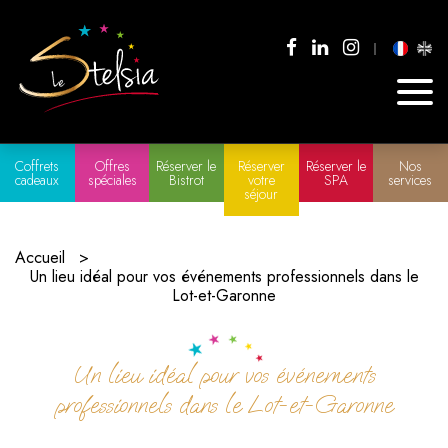
Coffrets
Offres
Réserver le
Réserver
Réserver le
Nos
cadeaux
spéciales
Bistrot
votre
SPA
services
séjour
Accueil
Un lieu idéal pour vos événements professionnels dans le
Lot-et-Garonne
Un lieu idéal pour vos événements
professionnels dans le Lot-et-Garonne