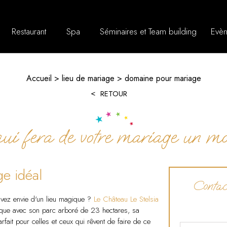
Restaurant
Spa
Séminaires et Team building
Evèn
Accueil
lieu de mariage
domaine pour mariage
RETOUR
qui fera de votre mariage un m
ge idéal
Contact
vez envie d'un lieu magique ?
Le Château Le Stelsia
ique avec son parc arboré de 23 hectares, sa
rfait pour celles et ceux qui rêvent de faire de ce