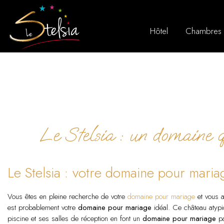
Hôtel
Chambres
Le Stelsia : un domaine 
Le Stelsia : votre domaine pour maria
Vous êtes en pleine recherche de votre
domaine pour mariage
et vous a
est probablement votre
domaine pour mariage
idéal. Ce château atyp
piscine et ses salles de réception en font un
domaine pour mariage
pa