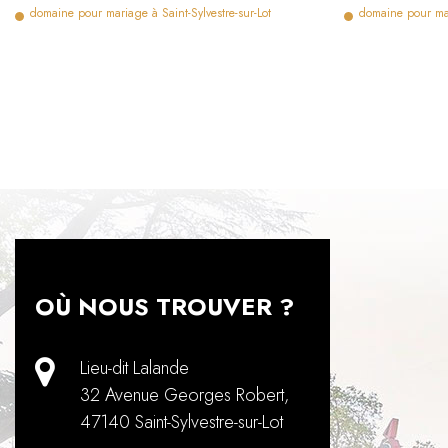
domaine pour mariage à Saint-Sylvestre-sur-Lot
domaine pour ma
OÙ NOUS TROUVER ?
Lieu-dit Lalande
32 Avenue Georges Robert
,
47140
Saint-Sylvestre-sur-Lot