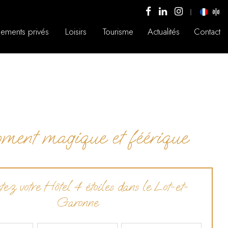
ements privés
Loisirs
Tourisme
Actualités
Contact
oment magique et féérique
ez votre Hôtel 4 étoiles dans le Lot-et-
Garonne