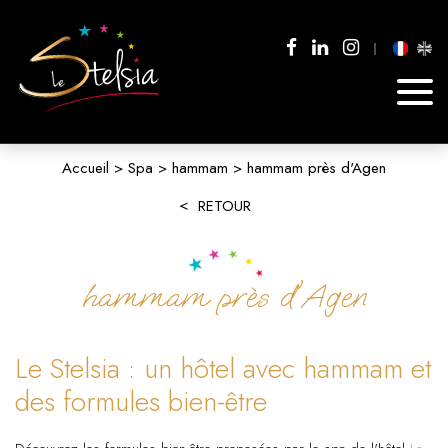
Accueil
Spa
hammam
hammam près d'Agen
RETOUR
hammam près d'Agen
Le Stelsia : un hôtel avec hammam et
des formules bien-être