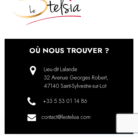
OÙ NOUS TROUVER ?
Lieu-dit Lalande
32 Avenue Georges Robert
,
47140
Saint-Sylvestre-sur-Lot
+33 5 53 01 14 86
contact@lestelsia.com
recaptch