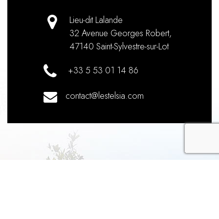
Lieu-dit Lalande
32 Avenue Georges Robert
,
47140
Saint-Sylvestre-sur-Lot
+33 5 53 01 14 86
contact@lestelsia.com
recaptch