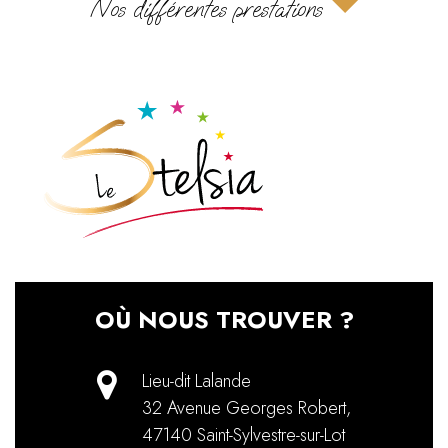
Nos différentes prestations
OÙ NOUS TROUVER ?
Lieu-dit Lalande
32 Avenue Georges Robert
,
47140
Saint-Sylvestre-sur-Lot