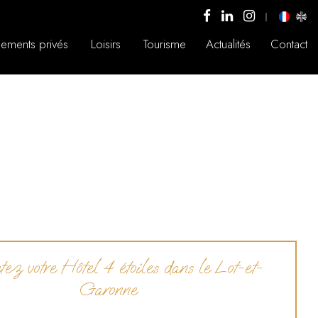
ements privés
Loisirs
Tourisme
Actualités
Contact
ez votre Hôtel 4 étoiles dans le Lot-et-
Garonne