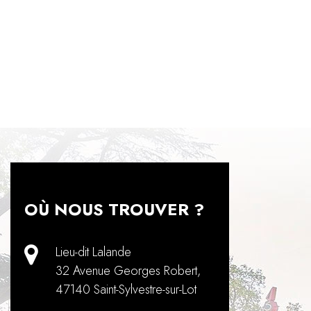
OÙ NOUS TROUVER ?
Lieu-dit Lalande
32 Avenue Georges Robert
,
47140
Saint-Sylvestre-sur-Lot