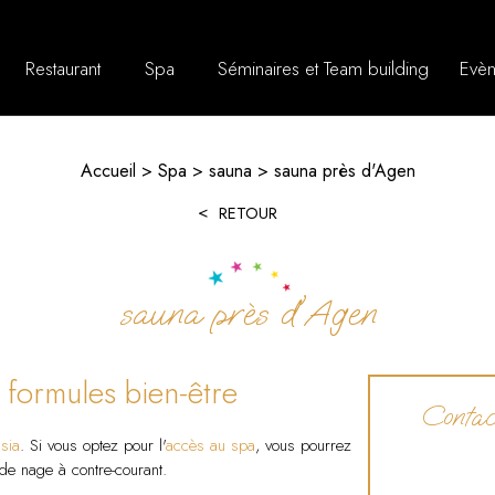
Restaurant
Spa
Séminaires et Team building
Evèn
Accueil
Spa
sauna
sauna près d'Agen
RETOUR
sauna près d'Agen
s formules bien-être
Contact
lsia
. Si vous optez pour l'
accès au spa
, vous pourrez
 de nage à contre-courant.