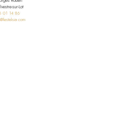
rges Robert
lvestre-sur-Lot
3 01 14 86
t@lestelsia.com