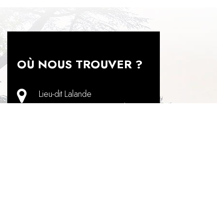
OÙ NOUS TROUVER ?
Lieu-dit Lalande
32 Avenue Georges Robert
,
47140
Saint-Sylvestre-sur-Lot
+33 5 53 01 14 86
contact@lestelsia.com