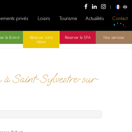
ements privés
Loisirs
Tourisme
Actualités
Contact
er le Bistrot
Réserver votre
Réserver le SPA
Nos services
séjour
ia à Saint-Sylvestre-sur-