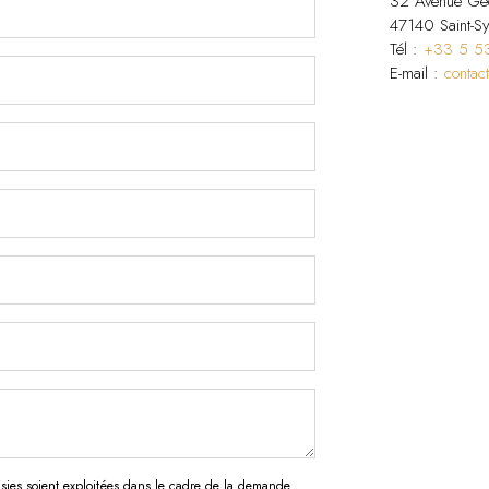
32 Avenue Geo
47140
Saint-Sy
Tél :
+33 5 5
E-mail :
contac
aisies soient exploitées dans le cadre de la demande