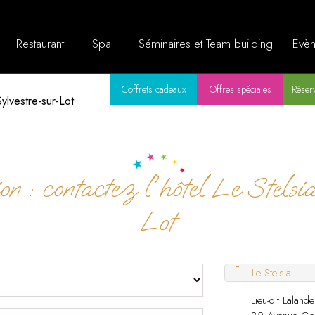
Restaurant
Spa
Séminaires et Team building
Evèn
Coffrets cadeaux
Offres spéciales
Réserv
Sylvestre-sur-Lot
on : contactez l'hôtel Le Stels
Lot
-
Le Stelsia
Lieu-dit Lalande