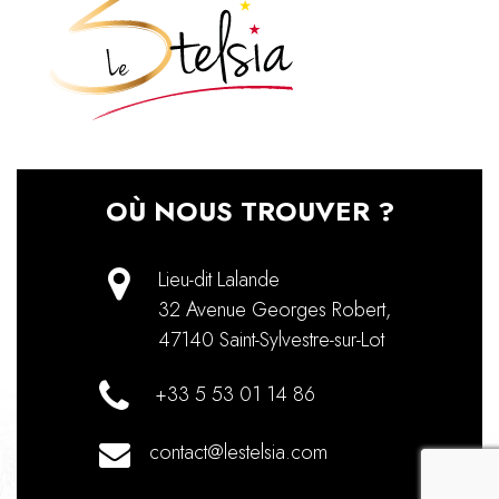
OÙ NOUS TROUVER ?
Lieu-dit Lalande
32 Avenue Georges Robert
,
47140
Saint-Sylvestre-sur-Lot
+33 5 53 01 14 86
contact@lestelsia.com
recaptch