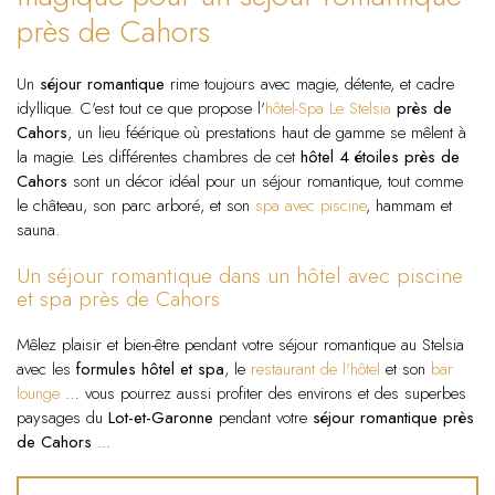
près de Cahors
Un
séjour romantique
rime toujours avec magie, détente, et cadre
idyllique. C'est tout ce que propose l'
hôtel-Spa Le Stelsia
près de
Cahors
, un lieu féérique où prestations haut de gamme se mêlent à
la magie. Les différentes chambres de cet
hôtel 4 étoiles près de
Cahors
sont un décor idéal pour un séjour romantique, tout comme
le château, son parc arboré, et son
spa avec piscine
, hammam et
sauna.
Un séjour romantique dans un hôtel avec piscine
et spa près de Cahors
Mêlez plaisir et bien-être pendant votre séjour romantique au Stelsia
avec les
formules hôtel et spa
, le
restaurant de l'hôtel
et son
bar
lounge
… vous pourrez aussi profiter des environs et des superbes
paysages du
Lot-et-Garonne
pendant votre
séjour romantique près
de Cahors
...