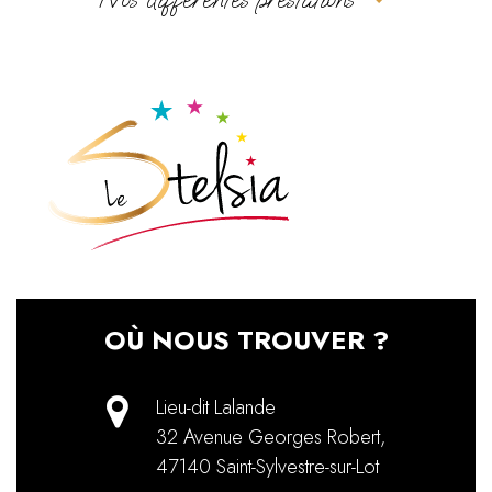
OÙ NOUS TROUVER ?
Lieu-dit Lalande
32 Avenue Georges Robert
,
47140
Saint-Sylvestre-sur-Lot