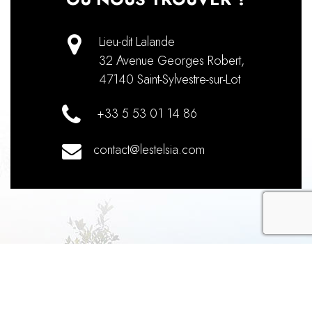
Lieu-dit Lalande
32 Avenue Georges Robert
,
47140
Saint-Sylvestre-sur-Lot
+33 5 53 01 14 86
contact@lestelsia.com
recaptch