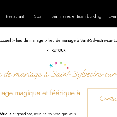
Restaurant
Spa
Séminaires et Team building
Evèn
ccueil
lieu de mariage
lieu de mariage à Saint-Sylvestre-sur-L
RETOUR
u de mariage à Saint-Sylvestre-sur
riage magique et féérique à
Contact
féérique
et grandiose, nous ne pouvons que vous