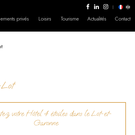
ements privés
Loisirs
Tourisme
Actualités
Contact
ot
-Lot
ez votre Hôtel 4 étoiles dans le Lot-et-
Garonne