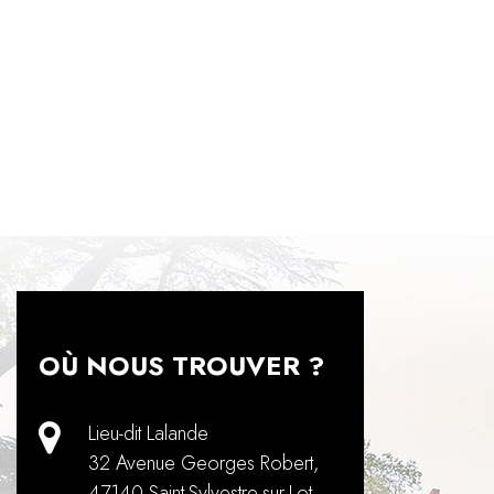
OÙ NOUS TROUVER ?
Lieu-dit Lalande
32 Avenue Georges Robert
,
47140
Saint-Sylvestre-sur-Lot