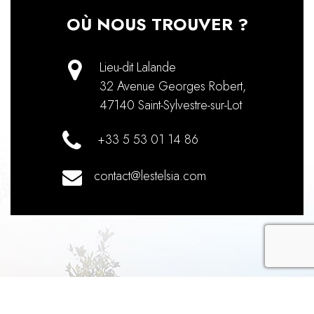
OÙ NOUS TROUVER ?
Lieu-dit Lalande
32 Avenue Georges Robert
,
47140
Saint-Sylvestre-sur-Lot
+33 5 53 01 14 86
contact@lestelsia.com
recaptch