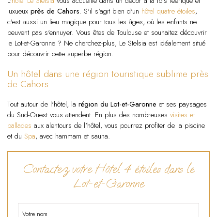
L'
hôtel Le Stelsia
vous accueille dans un décor à la fois féérique et
luxueux
près de Cahors
. S'il s'agit bien d'un
hôtel quatre étoiles
,
c'est aussi un lieu magique pour tous les âges, où les enfants ne
peuvent pas s'ennuyer. Vous êtes de Toulouse et souhaitez découvrir
le Lot-et-Garonne ? Ne cherchez-plus, Le Stelsia est idéalement situé
pour découvrir cette superbe région.
Un hôtel dans une région touristique sublime près
de Cahors
Tout autour de l'hôtel, la
région du Lot-et-Garonne
et ses paysages
du Sud-Ouest vous attendent. En plus des nombreuses
visites et
ballades
aux alentours de l'hôtel, vous pourrez profiter de la piscine
et du
Spa
, avec hammam et sauna.
Contactez votre Hôtel 4 étoiles dans le
Lot-et-Garonne