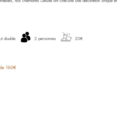
ortables, nos chambres Deluxe ont chacune une décoration unique et
Lit double
2 personnes
20€
 de 160€