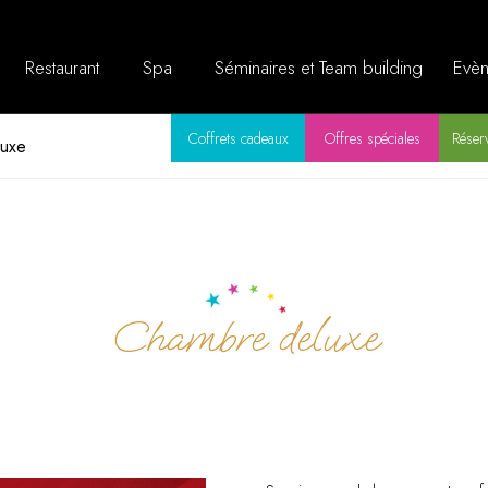
Restaurant
Spa
Séminaires et Team building
Evèn
Coffrets cadeaux
Offres spéciales
Réserv
luxe
Chambre deluxe