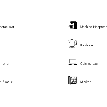
écran plat
Machine Nespres
Fi
Bouilloire
fre fort
Coin bureau
n fumeur
Minibar