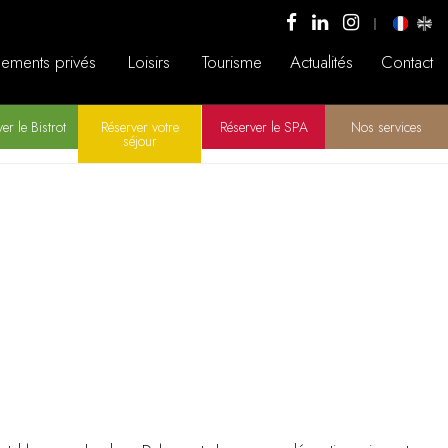
ements privés
Loisirs
Tourisme
Actualités
Contact
er le Bistrot
Réserver votre
Réserver le SPA
Nos services
séjour